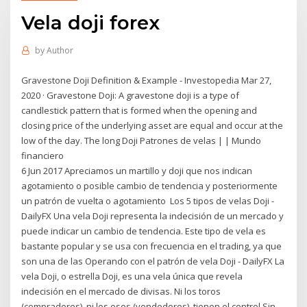
Vela doji forex
by
Author
Gravestone Doji Definition & Example - Investopedia Mar 27,
2020 · Gravestone Doji: A gravestone doji is a type of
candlestick pattern that is formed when the opening and
closing price of the underlying asset are equal and occur at the
low of the day. The long Doji Patrones de velas | | Mundo
financiero
6 Jun 2017 Apreciamos un martillo y doji que nos indican
agotamiento o posible cambio de tendencia y posteriormente
un patrón de vuelta o agotamiento Los 5 tipos de velas Doji -
DailyFX Una vela Doji representa la indecisión de un mercado y
puede indicar un cambio de tendencia. Este tipo de vela es
bastante popular y se usa con frecuencia en el trading, ya que
son una de las Operando con el patrón de vela Doji - DailyFX La
vela Doji, o estrella Doji, es una vela única que revela
indecisión en el mercado de divisas. Ni los toros
(compradores), ni los osos (vendedores), tienen el control.Sin