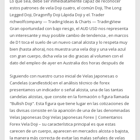
Lo que sea, debe ser inmediatamente capaz de reconocer
estos patrones de vela Doji cuatro, el común Doji, The Long
Legged Doji, Dragonfly Doji Lápida Doji y el. Trader
richwolfcompany — Trading Ideas & Charts — TradingView
Gran oportunidad con bajo riesgo, el AUD USD nos representa
un interesante y muy posible cambio de tendencia , en marcos
de D1 toca el suelo de un nuevo canal alcista y lo respeta muy
bien (hasta ahora), nos muestra una vela doji y una vela azul
con gran cuerpo, dicha vela se dio gracias al volumen con el
dato del empleo de ayer en Australia dos horas después de
Siguiendo con nuestro curso inicial de Velas Japonesas o
Candelas (candlestick) en el análisis técnico de forex
presentamos un indicador o señal alcista, una de las tantas
candelas alcistas, que consite en la formación o figura llamada
"Bullish Doji". Esta figura que tiene lugar en las cotizaciones de
las divisas consiste en la aparición de una de las denominadas
Velas Japonesas Doji Velas Japonesas Forex | Comentarios
Forex Vela Doji – su característica principal es que estas
carecen de un cuerpo, aparecen en mercados alcista o bajista,
la manera más correcta de evitar las malas señales de velas