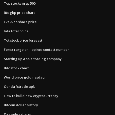
Top stocks in sp 500
Btc gbp price chart
Eve & co share price
Iota total coins
Tot stock price forecast
Forex cargo philippines contact number
Starting up a sole trading company
Bdc stock chart
World price gold nasdaq
Oanda fxtrade apk
How to build new cryptocurrency
Bitcoin dollar history
Dax index stocks