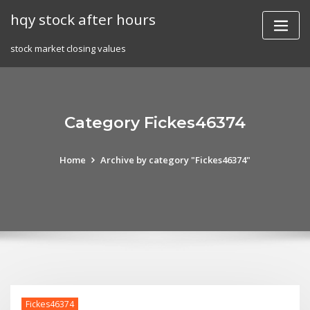
Skip
hqy stock after hours
to
content
stock market closing values
Category Fickes46374
Home
Archive by category "Fickes46374"
Fickes46374